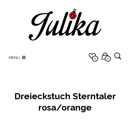
MENU
0
0
Dreieckstuch Sterntaler
rosa/orange