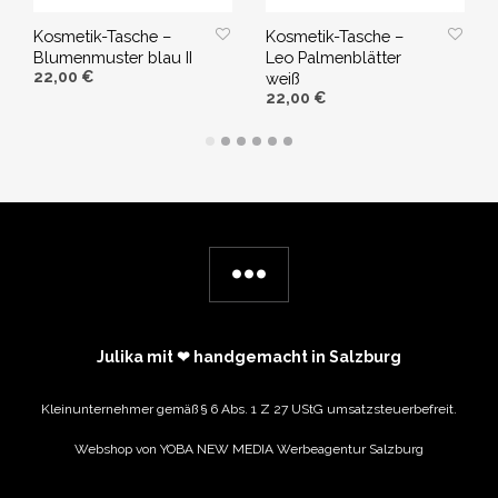
Kosmetik-Tasche –
Kosmetik-Tasche –
Blumenmuster blau II
Leo Palmenblätter
22,00
€
weiß
22,00
€
WEITERLESEN
IN DEN WARENKORB
Julika mit ❤ handgemacht in Salzburg
Kleinunternehmer gemäß § 6 Abs. 1 Z 27 UStG umsatzsteuerbefreit.
Webshop von
YOBA NEW MEDIA Werbeagentur Salzburg