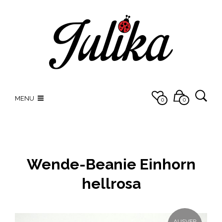
MENU
0
0
Wende-Beanie Einhorn
hellrosa
AUSVER